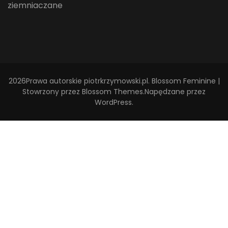
ziemniaczane
2026Prawa autorskie
piotrkrzymowski.pl
.
Blossom Feminine |
Stowrzony przez
Blossom Themes
.Napędzane przez
WordPress
.