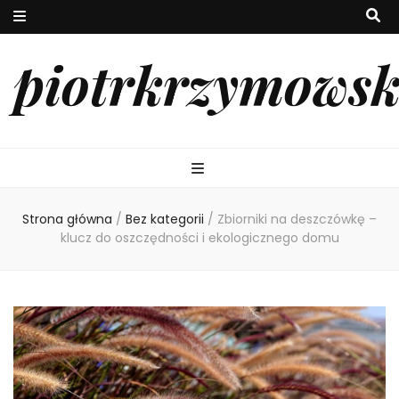
piotrkrzymowsk
Strona główna
/
Bez kategorii
/
Zbiorniki na deszczówkę –
klucz do oszczędności i ekologicznego domu