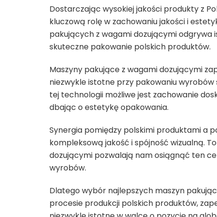
Dostarczając wysokiej jakości produkty z P
kluczową rolę w zachowaniu jakości i este
pakujących z wagami dozującymi odgrywa ist
skuteczne pakowanie polskich produktów.
Maszyny pakujące z wagami dozującymi zapew
niezwykle istotne przy pakowaniu wyrobów
tej technologii możliwe jest zachowanie dos
dbając o estetykę opakowania.
Synergia pomiędzy polskimi produktami a p
kompleksową jakość i spójność wizualną. T
dozującymi pozwalają nam osiągnąć ten cel
wyrobów.
Dlatego wybór najlepszych maszyn pakując
procesie produkcji polskich produktów, zapew
niezwykle istotne w walce o pozycję na glo