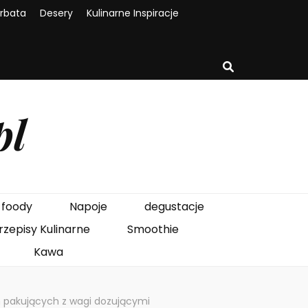
rbata
Desery
Kulinarne Inspiracje
pl
foody
Napoje
degustacje
rzepisy Kulinarne
Smoothie
Kawa
 pakujących z wagi dozującymi