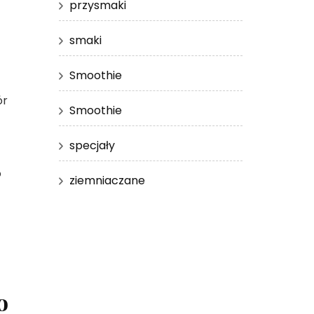
przysmaki
smaki
Smoothie
ór
Smoothie
specjały
o
ziemniaczane
o