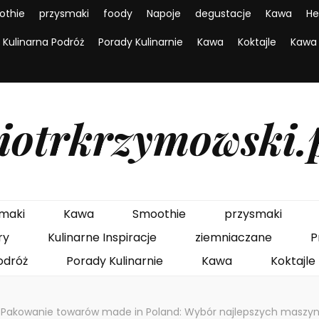
othie
przysmaki
foody
Napoje
degustacje
Kawa
He
Kulinarna Podróż
Porady Kulinarnie
Kawa
Koktajle
Kawa
iotrkrzymowski.
maki
Kawa
Smoothie
przysmaki
ry
Kulinarne Inspiracje
ziemniaczane
P
odróż
Porady Kulinarnie
Kawa
Koktajle
Pakowanie towarów made in Poland: Wybór najlepszych maszyn