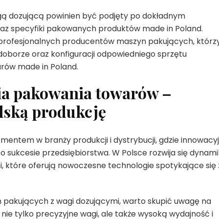
ą dozującą powinien być podjęty po dokładnym
raz specyfiki pakowanych produktów made in Poland.
y profesjonalnych producentów maszyn pakujących, którz
oborze oraz konfiguracji odpowiedniego sprzętu
rów made in Poland.
ia pakowania towarów –
lską produkcję
entem w branży produkcji i dystrybucji, gdzie innowacy
 sukcesie przedsiębiorstwa. W Polsce rozwija się dynam
, które oferują nowoczesne technologie spotykające się 
 pakujących z wagi dozującymi, warto skupić uwagę na
nie tylko precyzyjne wagi, ale także wysoką wydajność i