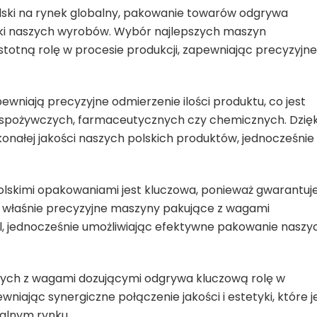
olski na rynek globalny, pakowanie towarów odgrywa
tyki naszych wyrobów. Wybór najlepszych maszyn
otną rolę w procesie produkcji, zapewniając precyzyjne 
niają precyzyjne odmierzenie ilości produktu, co jest
 spożywczych, farmaceutycznych czy chemicznych. Dzięk
konałej jakości naszych polskich produktów, jednocześnie
olskimi opakowaniami jest kluczowa, ponieważ gwarantuj
o właśnie precyzyjne maszyny pakujące z wagami
, jednocześnie umożliwiając efektywne pakowanie naszy
ych z wagami dozującymi odgrywa kluczową rolę w
niając synergiczne połączenie jakości i estetyki, które j
balnym rynku.