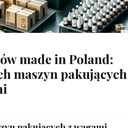
ów made in Poland:
ch maszyn pakujących
mi
zyn pakujących z wagami