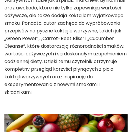
warzywnych, takie jak szpinak, marchew, dynia, imbir
oraz awokado, które nie tylko zapewniają wartości
odżywcze, ale także dodają koktajlom wyjątkowego
smaku. Ponadto, autor zachęca do wypróbowania
przepisów na pyszne koktajle warzywne, takich jak
„Green Power”, „Carrot-Beet Bliss” i „Cucumber
Cleanse”, które dostarczają różnorodności smaków,
wartości odżywczych i są doskonałym uzupełnieniem
codziennej diety. Dzięki temu czytelnik otrzymuje
kompletny przegląd korzyści płynących z picia
koktajli warzywnych oraz inspirację do
eksperymentowania z nowymi smakami i
składnikami.