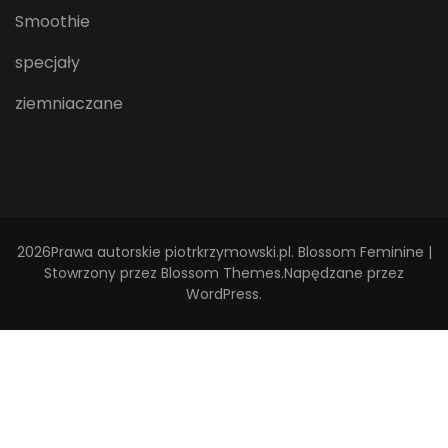
Smoothie
specjały
ziemniaczane
2026Prawa autorskie
piotrkrzymowski.pl
.
Blossom Feminine |
Stowrzony przez
Blossom Themes
.Napędzane przez
WordPress
.