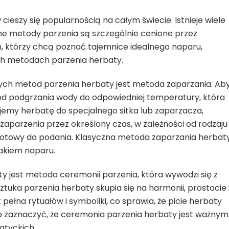
cieszy się popularnością na całym świecie. Istnieje wiele
ne metody parzenia są szczególnie cenione przez
h, którzy chcą poznać tajemnice idealnego naparu,
h metodach parzenia herbaty.
nych metod parzenia herbaty jest metoda zaparzania. Ab
od podgrzania wody do odpowiedniej temperatury, która
ujemy herbatę do specjalnego sitka lub zaparzacza,
parzenia przez określony czas, w zależności od rodzaju
 gotowy do podania. Klasyczna metoda zaparzania herbat
akiem naparu.
y jest metoda ceremonii parzenia, która wywodzi się z
ztuka parzenia herbaty skupia się na harmonii, prostocie 
pełna rytuałów i symboliki, co sprawia, że picie herbaty
o zaznaczyć, że ceremonia parzenia herbaty jest ważnym
atyckich.