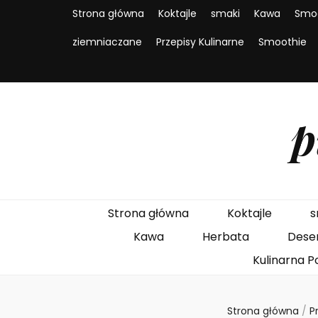
Strona główna
Koktajle
smaki
Kawa
Smo
ziemniaczane
Przepisy Kulinarne
Smoothie
p
Strona główna
Koktajle
s
Kawa
Herbata
Dese
Kulinarna P
Strona główna
/
P