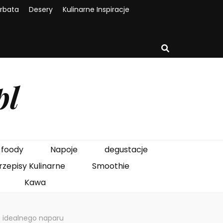
rbata
Desery
Kulinarne Inspiracje
pl
foody
Napoje
degustacje
rzepisy Kulinarne
Smoothie
Kawa
e idealnego naparu