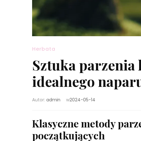
Herbata
Sztuka parzenia 
idealnego napar
Autor:
admin
w
2024-05-14
Klasyczne metody parze
początkujących