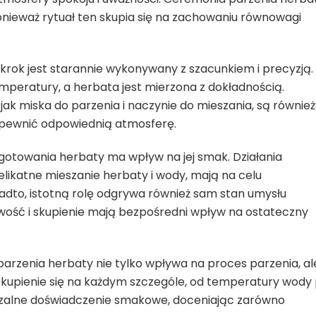
ieważ rytuał ten skupia się na zachowaniu równowagi
krok jest starannie wykonywany z szacunkiem i precyzją.
peratury, a herbata jest mierzona z dokładnością.
ak miska do parzenia i naczynie do mieszania, są również
apewnić odpowiednią atmosferę.
ygotowania herbaty ma wpływ na jej smak. Działania
likatne mieszanie herbaty i wody, mają na celu
dto, istotną rolę odgrywa również sam stan umysłu
iwość i skupienie mają bezpośredni wpływ na ostateczny
parzenia herbaty nie tylko wpływa na proces parzenia, al
skupienie się na każdym szczególe, od temperatury wody
rzalne doświadczenie smakowe, doceniając zarówno