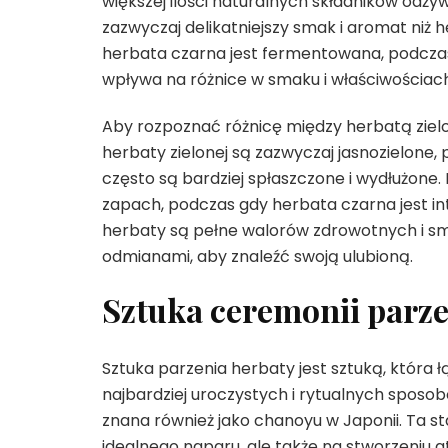
większej ilości naturalnych składników odż
zazwyczaj delikatniejszy smak i aromat niż 
herbata czarna jest fermentowana, podczas
wpływa na różnice w smaku i właściwościac
Aby rozpoznać różnicę między herbatą zielon
herbaty zielonej są zazwyczaj jasnozielone, 
często są bardziej spłaszczone i wydłużone.
zapach, podczas gdy herbata czarna jest inte
herbaty są pełne walorów zdrowotnych i 
odmianami, aby znaleźć swoją ulubioną.
Sztuka ceremonii parze
Sztuka parzenia herbaty jest sztuką, która 
najbardziej uroczystych i rytualnych sposo
znana również jako chanoyu w Japonii. Ta st
idealnego naparu, ale także na stworzeniu 