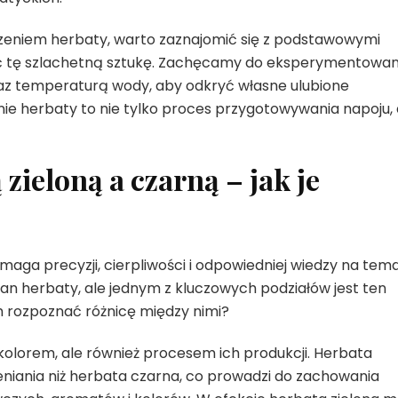
zeniem herbaty, warto zaznajomić się z podstawowymi
eć tę szlachetną sztukę. Zachęcamy do eksperymentowan
oraz temperaturą wody, aby odkryć własne ulubione
ie herbaty to nie tylko proces przygotowywania napoju, 
zieloną a czarną – jak je
maga precyzji, cierpliwości i odpowiedniej wiedzy na tem
ian herbaty, ale jednym z kluczowych podziałów jest ten
m rozpoznać różnicę między nimi?
o kolorem, ale również procesem ich produkcji. Herbata
leniania niż herbata czarna, co prowadzi do zachowania