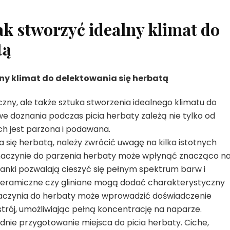
k stworzyć idealny klimat do
tą
ny klimat do delektowania się herbatą
czny, ale także sztuka stworzenia idealnego klimatu do
 doznania podczas picia herbaty zależą nie tylko od
ch jest parzona i podawana.
 się herbatą, należy zwrócić uwagę na kilka istotnych
 naczynie do parzenia herbaty może wpłynąć znacząco n
żanki pozwalają cieszyć się pełnym spektrum barw i
eramiczne czy gliniane mogą dodać charakterystyczny
aczynia do herbaty może wprowadzić doświadczenie
rój, umożliwiając pełną koncentrację na naparze.
nie przygotowanie miejsca do picia herbaty. Ciche,