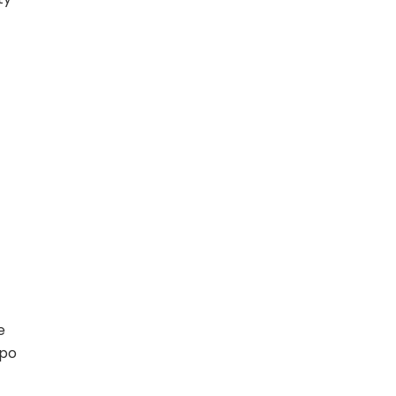
e
 po