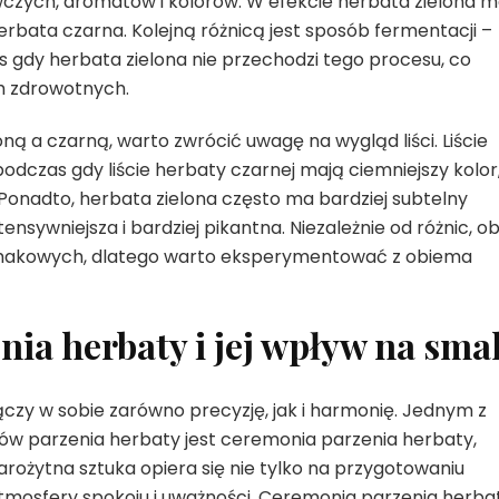
ywczych, aromatów i kolorów. W efekcie herbata zielona 
herbata czarna. Kolejną różnicą jest sposób fermentacji –
 gdy herbata zielona nie przechodzi tego procesu, co
h zdrowotnych.
ą a czarną, warto zwrócić uwagę na wygląd liści. Liście
podczas gdy liście herbaty czarnej mają ciemniejszy kolor
 Ponadto, herbata zielona często ma bardziej subtelny
nsywniejsza i bardziej pikantna. Niezależnie od różnic, ob
smakowych, dlatego warto eksperymentować z obiema
nia herbaty i jej wpływ na sma
łączy w sobie zarówno precyzję, jak i harmonię. Jednym z
bów parzenia herbaty jest ceremonia parzenia herbaty,
arożytna sztuka opiera się nie tylko na przygotowaniu
atmosfery spokoju i uważności. Ceremonia parzenia herba