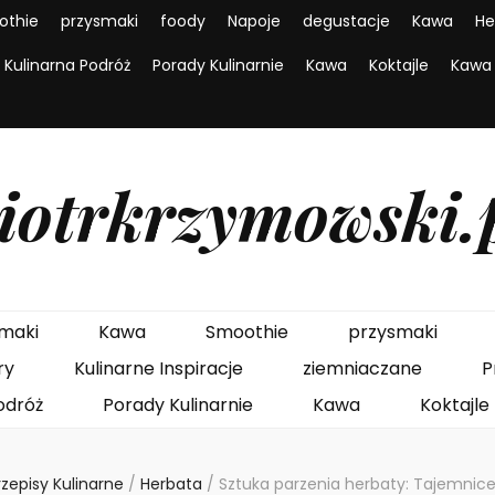
othie
przysmaki
foody
Napoje
degustacje
Kawa
He
Kulinarna Podróż
Porady Kulinarnie
Kawa
Koktajle
Kawa
iotrkrzymowski.
maki
Kawa
Smoothie
przysmaki
ry
Kulinarne Inspiracje
ziemniaczane
P
odróż
Porady Kulinarnie
Kawa
Koktajle
rzepisy Kulinarne
/
Herbata
/
Sztuka parzenia herbaty: Tajemnic