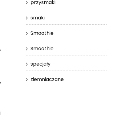
przysmaki
smaki
Smoothie
Smoothie
y
specjały
ziemniaczane
y
i