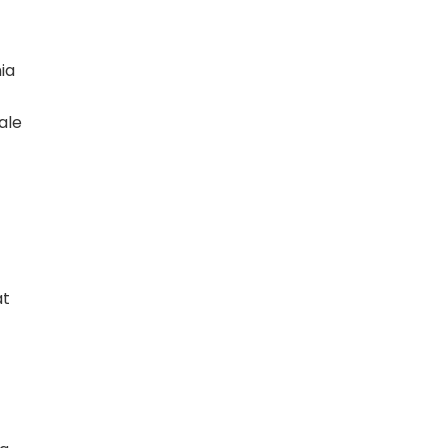
ia
ale
at