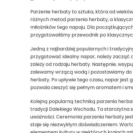
Parzenie herbaty to sztuka, która od wieków 
różnych metod parzenia herbaty, a klasycz
miłośników tego napoju. Dla początkującyc
przygotowaliśmy przewodnik po klasycznyc
Jedną z najbardziej popularnych i tradycyj
przygotować idealny napar, należy zacząć 
zależy od rodzaju herbaty. Następnie, wsyp
zalewamy wrzącą wodą i pozostawiamy do za
herbaty. Po upływie tego czasu, napar jest
pozwala cieszyć się pełnym aromatem i sm
Kolejną popularną techniką parzenia herbat
tradycji Dalekiego Wschodu. Ta starożytna s
uważności. Ceremonia parzenia herbaty jest 
staje się niezwykłym doświadczeniem. Wart
elementem kultury w niektórych krajach azj