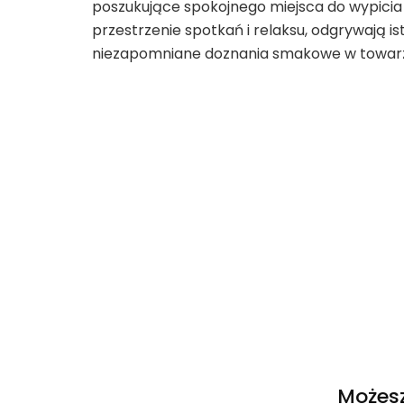
poszukujące spokojnego miejsca do wypicia 
przestrzenie spotkań i relaksu, odgrywają is
niezapomniane doznania smakowe w towarzy
Nawigacja
wpisu
Możesz