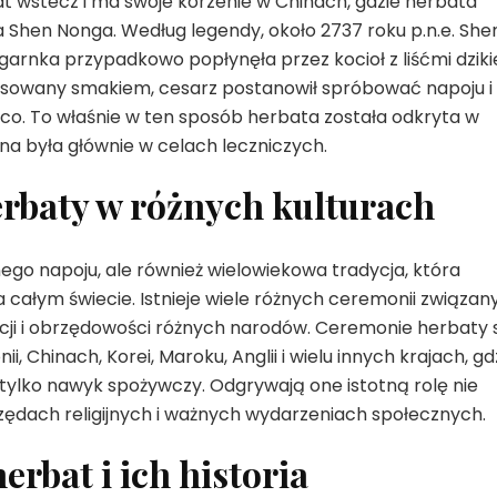
lat wstecz i ma swoje korzenie w Chinach, gdzie herbata
Shen Nonga. Według legendy, około 2737 roku p.n.e. She
garnka przypadkowo popłynęła przez kocioł z liśćmi dziki
resowany smakiem, cesarz postanowił spróbować napoju i
jąco. To właśnie w ten sposób herbata została odkryta w
a była głównie w celach leczniczych.
rbaty w różnych kulturach
nego napoju, ale również wielowiekowa tradycja, która
 całym świecie. Istnieje wiele różnych ceremonii związan
ycji i obrzędowości różnych narodów. Ceremonie herbaty 
hinach, Korei, Maroku, Anglii i wielu innych krajach, gd
ż tylko nawyk spożywczy. Odgrywają one istotną rolę nie
rzędach religijnych i ważnych wydarzeniach społecznych.
rbat i ich historia