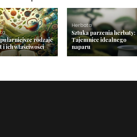
Herbata
ta
Sztuka parzenia herbaty:
pularniejsze rodzaje
Tajemnice idealnego
 i ich właściwości
naparu