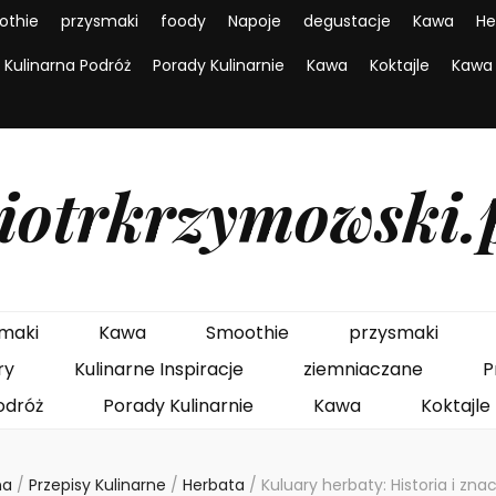
othie
przysmaki
foody
Napoje
degustacje
Kawa
He
Kulinarna Podróż
Porady Kulinarnie
Kawa
Koktajle
Kawa
iotrkrzymowski.
maki
Kawa
Smoothie
przysmaki
ry
Kulinarne Inspiracje
ziemniaczane
P
odróż
Porady Kulinarnie
Kawa
Koktajle
na
/
Przepisy Kulinarne
/
Herbata
/
Kuluary herbaty: Historia i zn