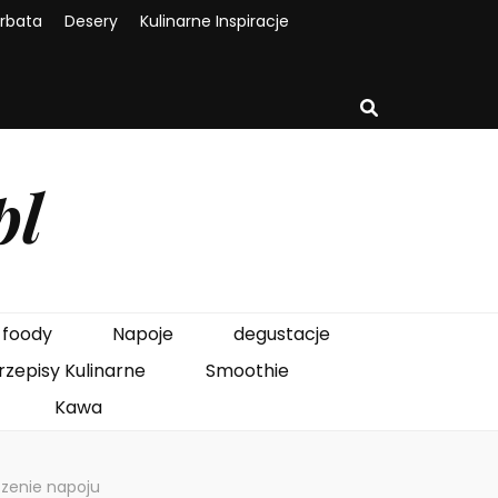
rbata
Desery
Kulinarne Inspiracje
pl
foody
Napoje
degustacje
rzepisy Kulinarne
Smoothie
Kawa
aczenie napoju