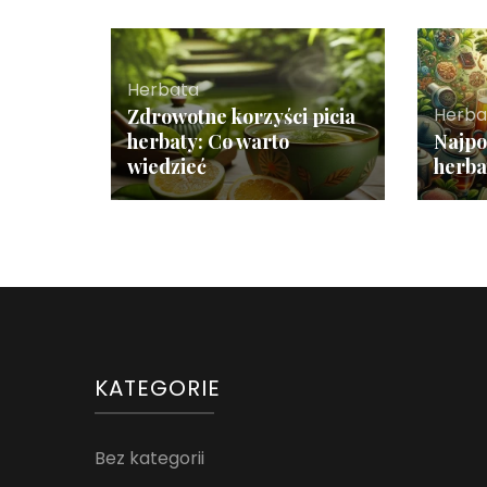
Herbata
Herba
Zdrowotne korzyści picia
herbaty: Co warto
Najpo
wiedzieć
herbat
KATEGORIE
Bez kategorii