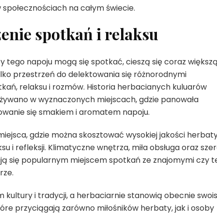
w społecznościach na całym świecie.
enie spotkań i relaksu
icy tego napoju mogą się spotkać, cieszą się coraz większ
ylko przestrzeń do delektowania się różnorodnymi
tkań, relaksu i rozmów. Historia herbacianych kuluarów
spożywano w wyznaczonych miejscach, gdzie panowała
owanie się smakiem i aromatem napoju.
o miejsca, gdzie można skosztować wysokiej jakości herbaty
 i refleksji. Klimatyczne wnętrza, miła obsługa oraz szer
ają się popularnym miejscem spotkań ze znajomymi czy t
rze.
ltury i tradycji, a herbaciarnie stanowią obecnie swoi
tóre przyciągają zarówno miłośników herbaty, jak i osoby