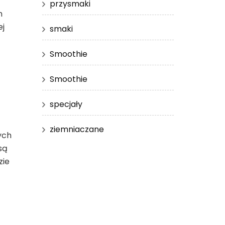
przysmaki
n
ej
smaki
Smoothie
Smoothie
specjały
ziemniaczane
ych
są
zie