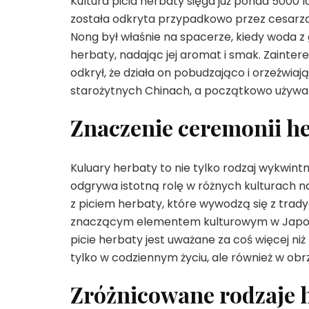
Kultura picia herbaty sięga już ponad 5000 
została odkryta przypadkowo przez cesarza 
Nong był właśnie na spacerze, kiedy woda z 
herbaty, nadając jej aromat i smak. Zainte
odkrył, że działa on pobudzająco i orzeźwia
starożytnych Chinach, a początkowo używan
Znaczenie ceremonii he
Kuluary herbaty to nie tylko rodzaj wykwint
odgrywa istotną rolę w różnych kulturach na
z piciem herbaty, które wywodzą się z trad
znaczącym elementem kulturowym w Japonii, C
picie herbaty jest uważane za coś więcej ni
tylko w codziennym życiu, ale również w ob
Zróżnicowane rodzaje he