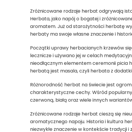
Zróżnicowane rodzaje herbat odgrywają istotn
Herbata, jako napój o bogatej i zróżnicowa
aromatem. Już od starożytności herbatę wy
herbaty ma swoje własne znaczenie i histori
Początki uprawy herbacianych krzewów sięg
lecznicze i używano jej w celach medytacyjny
nieodłącznym elementem ceremonii picia her
herbatą jest masala, czyli herbata z dodat
Różnorodność herbat na świecie jest ogromn
charakterystyczne cechy. Wśród popularnyc
czerwoną, białą oraz wiele innych wariantów
Zróżnicowane rodzaje herbat cieszą się nie
aromatycznego napoju. Historia i kultura herb
niezwykłe znaczenie w kontekście tradycji i 