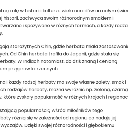
ą rolę w historii i kulturze wielu narodów na całym świec
nej historii, zachwyca swoim różnorodnym smakiem i
twarzano i spożywano w różnych formach, a każdy rodza
ę.
ają starożytnych Chin, gdzie herbata miała zastosowani
ch. Od Chin herbata trafiła do Japonii, gdzie stała się
baty. W Indiach natomiast, do dziś znaną i cenioną
kiem przypraw korzennych.
a i każdy rodzaj herbaty ma swoje własne zalety, smak i
h rodzajów herbaty, można wyróżnić np. zieloną, czarną
, które zyskały popularność w różnych krajach i regionac
ustającą popularnością wśród miłośników tego
aty różnią się w zależności od regionu, co nadaje jej
zwyczajów. Dzięki swojej różnorodności i głębokiemu