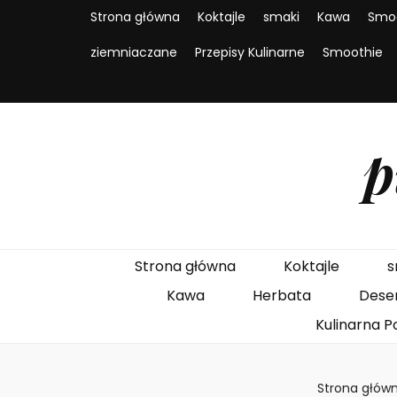
Strona główna
Koktajle
smaki
Kawa
Smo
ziemniaczane
Przepisy Kulinarne
Smoothie
p
Strona główna
Koktajle
s
Kawa
Herbata
Dese
Kulinarna P
Strona głów