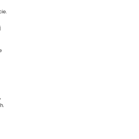
ie.
j
e
,
h.