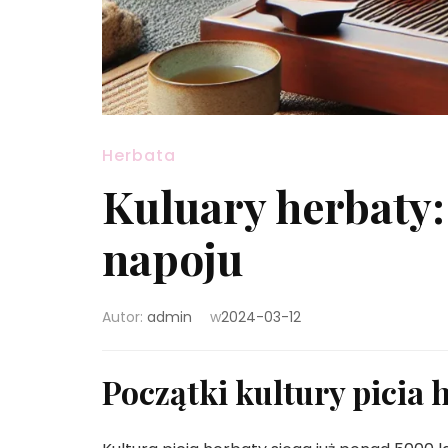
Herbata
Kuluary herbaty:
napoju
Autor:
admin
w
2024-03-12
Początki kultury picia 