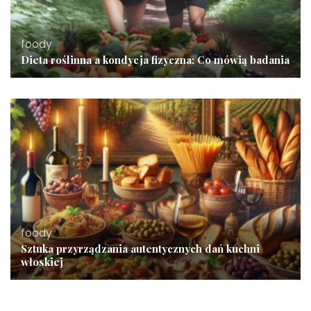
foody
Dieta roślinna a kondycja fizyczna: Co mówią badania
foody
Sztuka przyrządzania autentycznych dań kuchni
włoskiej