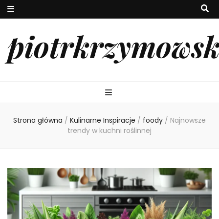
piotrkrzymowsk
Strona główna
/
Kulinarne Inspiracje
/
foody
/
Najnowsze
trendy w kuchni roślinnej