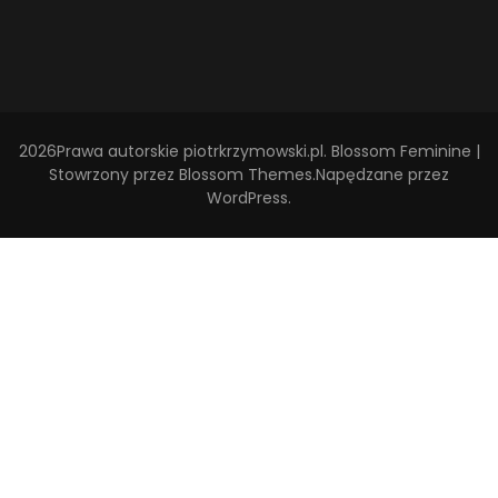
2026Prawa autorskie
piotrkrzymowski.pl
.
Blossom Feminine |
Stowrzony przez
Blossom Themes
.Napędzane przez
WordPress
.