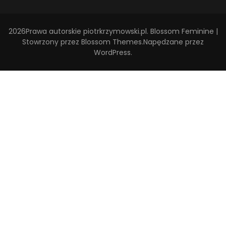
2026Prawa autorskie
piotrkrzymowski.pl
.
Blossom Feminine |
Stowrzony przez
Blossom Themes
.Napędzane przez
WordPress
.