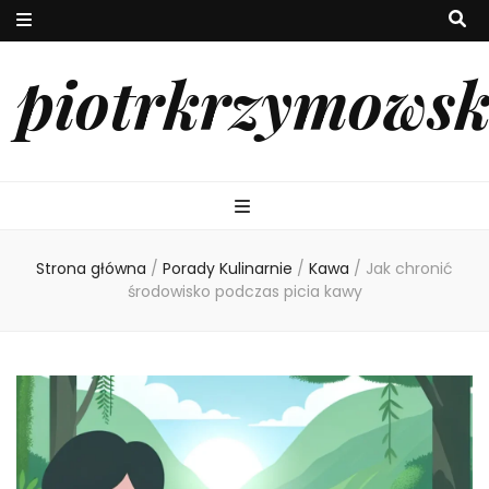
piotrkrzymowsk
Strona główna
/
Porady Kulinarnie
/
Kawa
/
Jak chronić
środowisko podczas picia kawy